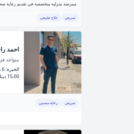
تمريض
علاج طبيعي
احمد را
متواجد ف
الخبرة: 6 سنة
15.00 دينار
تمريض
رعاية مسنين