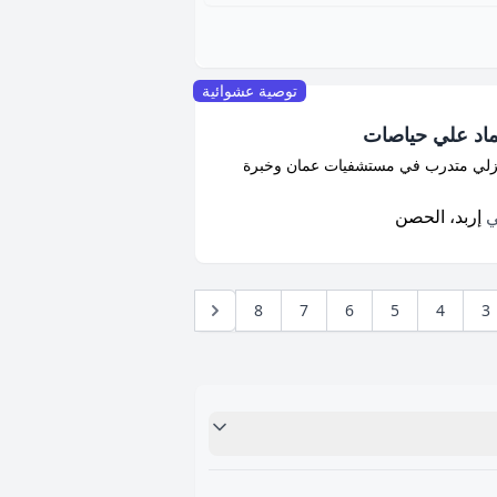
توصية عشوائية
اد علي حياصات
ي متدرب في مستشفيات عمان وخبرة
ي
إربد، الحصن
8
7
6
5
4
3