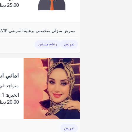
25.00 دينار
ممرض منزلي متخصص برعاية المرضى VIP.
تمريض
رعاية مسنين
اماني ا
متواجد ف
الخبرة: 1 سنة
20.00 دينار
تمريض