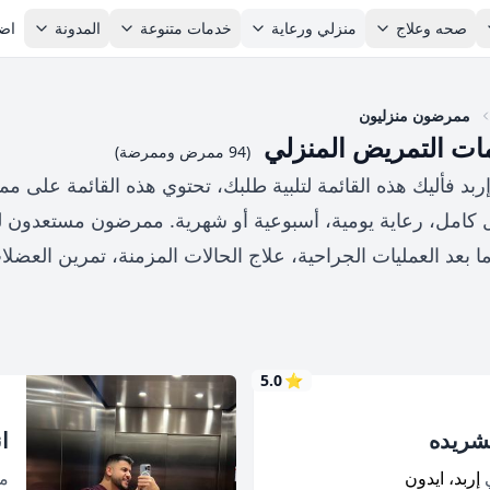
صحه وعلاج
منزلي ورعاية
خدمات متنوعة
المدونة
اضا
ممرضون منزليون
ات التمريض المنزلي
(94 ممرض وممرضة)
 فأليك هذه القائمة لتلبية طلبك، تحتوي هذه القائمة على 
 كامل، رعاية يومية، أسبوعية أو شهرية. ممرضون مستعدون ل
ما بعد العمليات الجراحية، علاج الحالات المزمنة، تمرين العض
5.0
⭐
شريده
ا
ي
إربد، ايدون
م