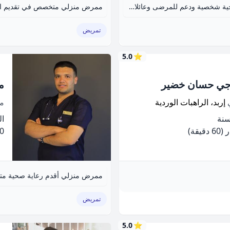
ممرضة منزلية متخصصة في تقديم رعاية صحية شخصية ودعم للمرضى وعائلاتهم.
ممرض منزلي متخصص في تقديم الرع
تمريض
5.0
⭐
جي حسان خضير
م
ي
إربد، الراهبات الوردية
م
الخ
(60 دقيقة)
.00
ممرض منزلي أقدم رعاية صحية متك
تمريض
5.0
⭐