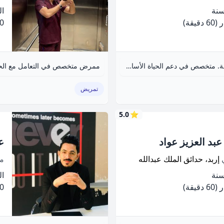
الخ
(60 دقيقة)
.00
مسعف متقدم حاصل على دبلوم ومزاولة مهنة. متخصص في دعم الحياة الأساسي والقلبي وعلاج الإصابات. خبرة ثلاث سنوات بالدفاع المدني.
ممرض متخصص في التعامل مع الحال
تمريض
5.0
⭐
عبد العزيز عواد
ع
ي
إربد، حدائق الملك عبدالله
م
الخ
(60 دقيقة)
.00