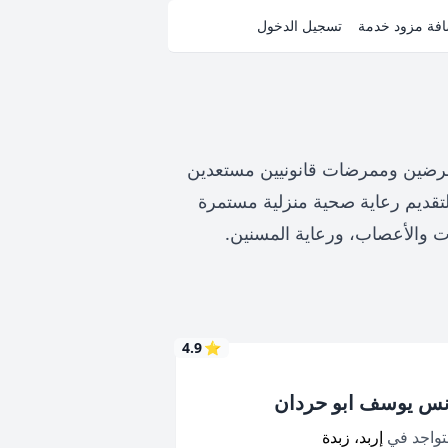
فة مزود خدمة
تسجيل الدخول
ممرضين وممرضات قانونيين مستعدين
تقديم رعاية صحية منزلية مستمرة
لات والأعصاب، ورعاية المسنين.
4.9
⭐
نس يوسف ابو حردان
تواجد في
إربد، زبدة