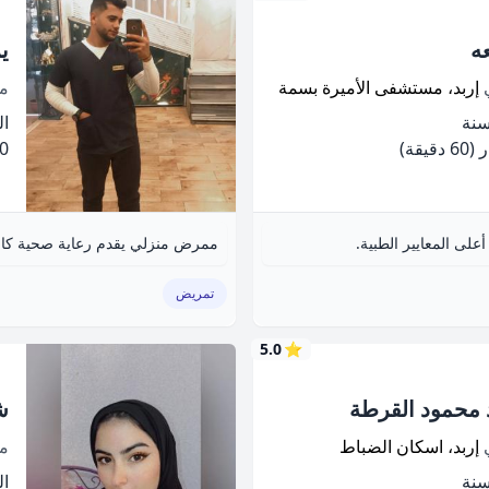
عه
ي
ي
إربد، مستشفى الأميرة بسمة
م
الخ
(60 دقيقة)
.00
ى المعايير الطبية.
ممرض منزلي يقدم رعاية صحية كاملة
تمريض
5.0
⭐
د محمود القرطة
ش
ي
إربد، اسكان الضباط
م
الخ