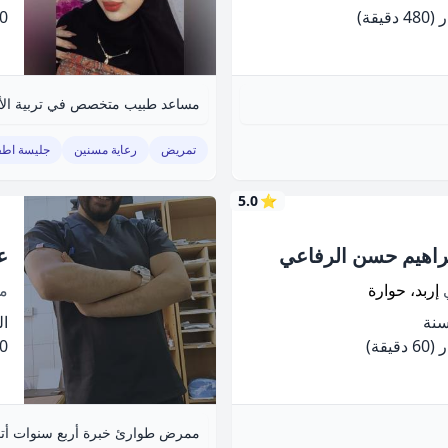
(480 دقيقة)
.00
مساعد طبيب متخصص في تربية الأ
تمريض
رعاية مسنين
جليسة اطف
5.0
⭐
براهيم حسن الرفاعي
ع
ي
إربد، حوارة
م
الخ
(60 دقيقة)
.00
ممرض طوارئ خبرة أربع سنوات أتعا