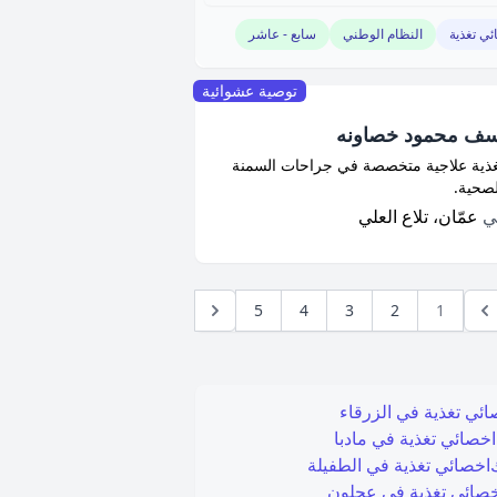
ئي تغذية
النظام الوطني
سابع - عاشر
توصية عشوائية
وسف محمود خصاونه
غذية علاجية متخصصة في جراحات السمنة
لصحية.
في
عمّان، تلاع العلي
5
4
3
2
1
ائي تغذية في
الزرقاء
اخصائي تغذية في
مادبا
اخصائي تغذية في
الطفيلة
صائي تغذية في
عجلون