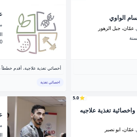
عيا
ام الواوي
م
ي
عمّان، جبل الزهور
الخ
.00
أخصائي تغذية علاجية، أقدم خططاً 
اخصائي تغذية
5.0
⭐
اخصائية تغذية علاجيه
ع
م
ي
عمّان، ابو نصير
الخ