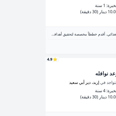
برة: 1 سنة
10 دينار
(30 دقيقة)
أخصائية تغذية مهتمة بنشر الوعي الغذائي. أقدم خططاً مخصصة لتحقيق أهدافكم الصحية.
4.9
⭐
عد نوافله
تواجد في
إربد، دير أبي سعيد
برة: 4 سنة
10 دينار
(30 دقيقة)