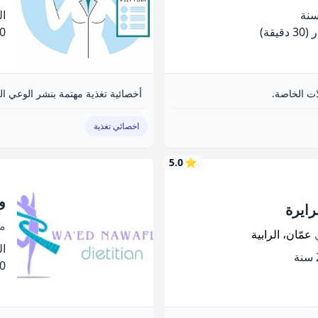
الخ
(30 دقيقة)
.00
ات الخاصة.
اخصائي تغذية
5.0
⭐
و
رايرة
م
ي
عمّان، الرابية
الخ
.00