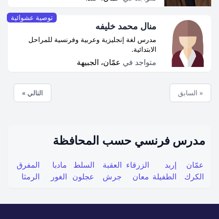
توصية عشوائية
منال محمد خليفه
مدرس لغة إنجليزية وعربية وفرنسية للمراحل
الابتدائية.
متواجد في
عمّان، الجبيهة
« السابق
التالي »
مدرس فرنسي حسب المحافظة
عمّان
إربد
الزرقاء
العقبة
السلط
مادبا
المفرق
الكرك
الطفيلة
معان
جرش
عجلون
الغور
الرمثا