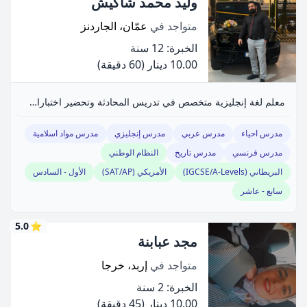
وليد محمد شاكيش
متواجد في
عمّان، الجاردنز
الخبرة: 12 سنة
10.00 دينار
(60 دقيقة)
معلم لغة إنجليزية متخصص في تدريس المحادثة وتحضير اختبارات IELTS.
مدرس احياء
مدرس عربي
مدرس إنجليزي
مدرس مواد اسلامية
مدرس فرنسي
مدرس تاريخ
النظام الوطني
البريطاني (IGCSE/A-Levels)
الأمريكي (SAT/AP)
الأول - السادس
سابع - عاشر
5.0
⭐
مجد عبابنة
متواجد في
إربد، خرجا
الخبرة: 2 سنة
10.00 دينار
(45 دقيقة)