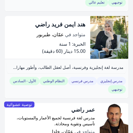
توجيهي
تعليم عالي
هند ايمن فريد راضي
متواجد في
عمّان، طبربور
الخبرة: 1 سنة
15.00 دينار
(60 دقيقة)
مدرسة لغة إنجليزية وفرنسية، أصل لعقل الطالب، وأطور مهارات المحادثة.
مدرس إنجليزي
مدرس فرنسي
النظام الوطني
الأول - السادس
توجيهي
توصية عشوائية
عمر راضي
مدرس لغة فرنسية لجميع الأعمار والمستويات،
تأسيس وتقوية ومحادثة.
متواجد في
عمّان، خلدا