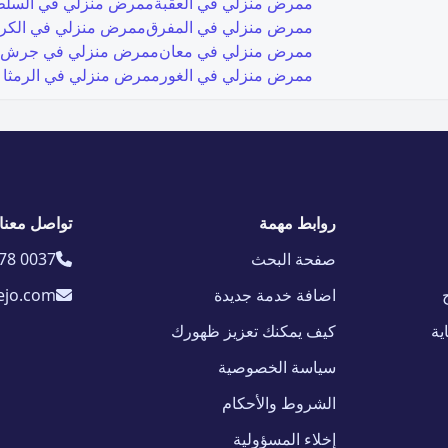
ممرض منزلي في
العقبة
ممرض منزلي في
السل
ممرض منزلي في
المفرق
ممرض منزلي في
الكر
ممرض منزلي في
معان
ممرض منزلي في
جرش
ممرض منزلي في
الغور
ممرض منزلي في
الرمثا
روابط مهمة
تواصل معنا
صفحة البحث
78 0037
اضافة خدمة جديدة
ejo.com
ية
كيف يمكنك تعزيز ظهورك
سياسة الخصوصية
الشروط والأحكام
إخلاء المسؤولية