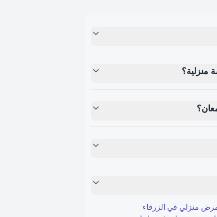
 منزلية؟
عان؟
رض منزلي في
الزرقاء