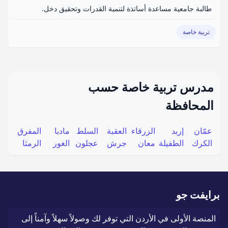
طالبة جامعية مساعدة أساتذة لتنمية القدرات وتحقيق دخل.
تربية خاصة
مدرس تربية خاصة حسب
المحافظة
عمّان
إربد
الزرقاء
العقبة
السلط
مادبا
المفرق
الكرك
الطفيلة
معان
جرش
عجلون
الغور
الرمثا
برايفت جو
المنصة الأولى في الأردن التي توفر لك وصولاً سهلاً وآمناً إلى