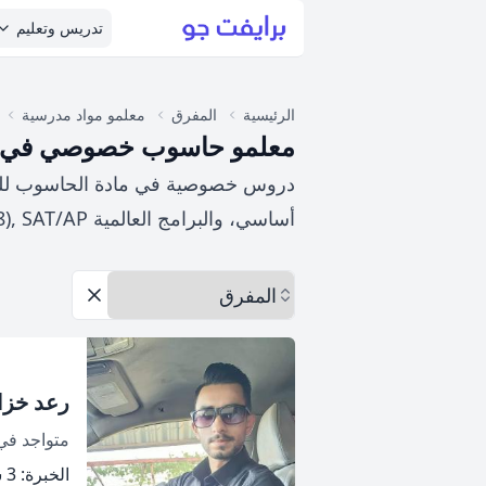
تدريس وتعليم
الرئيسية
المفرق
معلمو مواد مدرسية
معلمو حاسوب خصوصي في الم
دروس خصوصية في مادة الحاسوب للمنهاج
أساسي، والبرامج العالمية IB, IGCSE (Computer Science - 0478), SAT/AP.
اختر المحافظة
إزالة الخيارات
رعد خزا
متواجد ف
الخبرة: 3 سنة