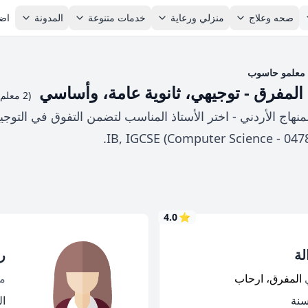
صحه وعلاج
منزلي ورعاية
خدمات متنوعة
المدونة
اضا
معلمو حاسوب
فرق - توجيهي، ثانوية عامة، وأساسي
(2 معلم ومعلمة)
 الأردني - اختر الأستاذ المناسب لتضمن التفوق في التوجيهي 
4.0
⭐
لة
ر
ي
المفرق، ارحاب
م
الخ