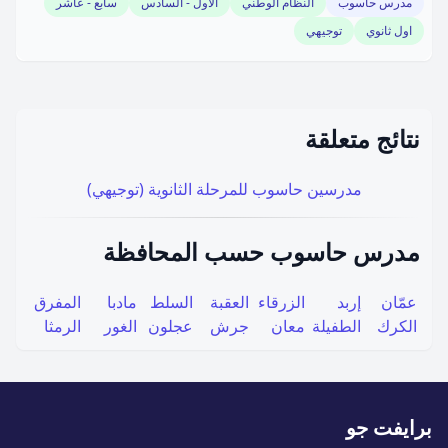
مدرس حاسوب
النظام الوطني
الأول - السادس
سابع - عاشر
اول ثانوي
توجيهي
نتائج متعلقة
مدرسين حاسوب للمرحلة الثانوية (توجيهي)
مدرس حاسوب حسب المحافظة
عمّان
إربد
الزرقاء
العقبة
السلط
مادبا
المفرق
الكرك
الطفيلة
معان
جرش
عجلون
الغور
الرمثا
برايفت جو