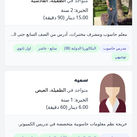
متواجد في
الطفيلة، القادسية
الخبرة: 2 سنة
15.00 دينار
(90 دقيقة)
معلم حاسوب ومشرف مختبرات، أدرس من الصف السابع حتى التوجيهي. أمتلك خبرة واسعة في تبسيط المفاهيم التقنية وإدارة المختبرات. أركز على تحفيز التفكير الإبداعي وتط
مدرس حاسوب
البكالوريا الدولية (IB)
سابع - عاشر
اول ثانوي
توجيهي
سميه
متواجد في
الطفيلة، العيص
الخبرة: 1 سنة
6.00 دينار
(60 دقيقة)
خريجة نظم معلومات حاسوبية متخصصة في تدريس الكمبيوتر.