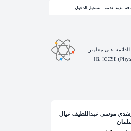
فة مزود خدمة
تسجيل الدخول
القائمة على معلمين
برنامج الوطني الأساسي والتوجيهي (الثانوية العامة) والبرامج العالمية IB, IGCSE (Physics -
شدي موسى عبداللطيف عيال
لمان