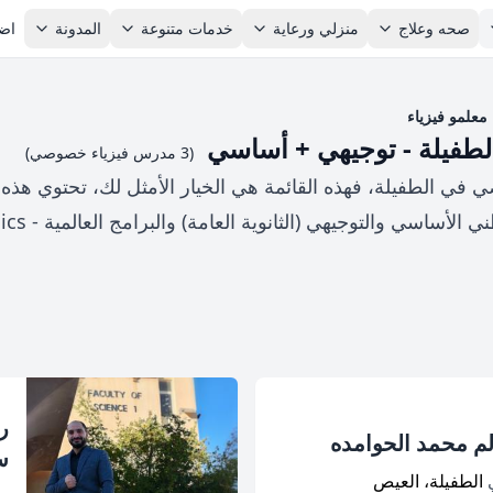
صحه وعلاج
منزلي ورعاية
خدمات متنوعة
المدونة
اضا
معلمو فيزياء
فيلة - توجيهي + أساسي
(3 مدرس فيزياء خصوصي)
في الطفيلة، فهذه القائمة هي الخيار الأمثل لك، تحتوي هذه 
معتمدين لتدرس الفيزياء لل
ر
م محمد الحوامده
س
ي
الطفيلة، العيص