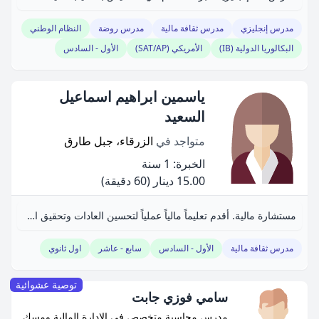
مدرس إنجليزي
مدرس ثقافة مالية
مدرس روضة
النظام الوطني
البكالوريا الدولية (IB)
الأمريكي (SAT/AP)
الأول - السادس
ياسمين ابراهيم اسماعيل
السعيد
متواجد في
الزرقاء، جبل طارق
الخبرة: 1 سنة
15.00 دينار
(60 دقيقة)
مستشارة مالية. أقدم تعليماً مالياً عملياً لتحسين العادات وتحقيق الأهداف.
مدرس ثقافة مالية
الأول - السادس
سابع - عاشر
اول ثانوي
توصية عشوائية
سامي فوزي جابت
مدرس محاسبة متخصص في الإدارة المالية ومسك