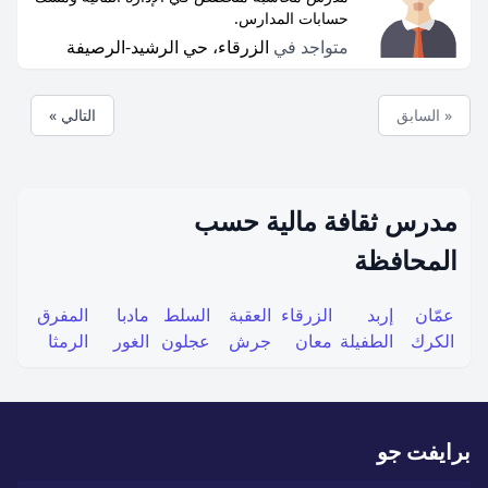
حسابات المدارس.
متواجد في
الزرقاء، حي الرشيد-الرصيفة
« السابق
التالي »
مدرس ثقافة مالية حسب
المحافظة
عمّان
إربد
الزرقاء
العقبة
السلط
مادبا
المفرق
الكرك
الطفيلة
معان
جرش
عجلون
الغور
الرمثا
برايفت جو