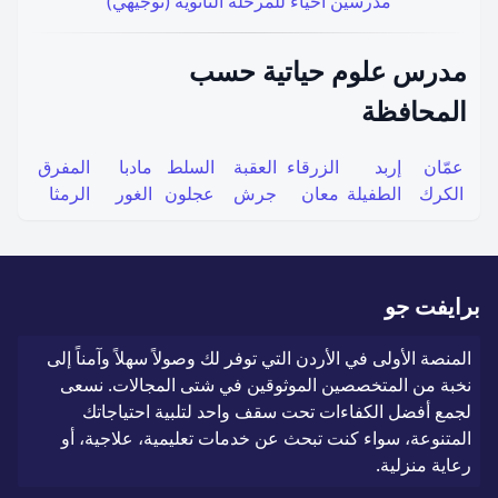
مدرسين احياء للمرحلة الثانوية (توجيهي)
مدرس علوم حياتية حسب
المحافظة
عمّان
إربد
الزرقاء
العقبة
السلط
مادبا
المفرق
الكرك
الطفيلة
معان
جرش
عجلون
الغور
الرمثا
برايفت جو
المنصة الأولى في الأردن التي توفر لك وصولاً سهلاً وآمناً إلى
نخبة من المتخصصين الموثوقين في شتى المجالات. نسعى
لجمع أفضل الكفاءات تحت سقف واحد لتلبية احتياجاتك
المتنوعة، سواء كنت تبحث عن خدمات تعليمية، علاجية، أو
رعاية منزلية.