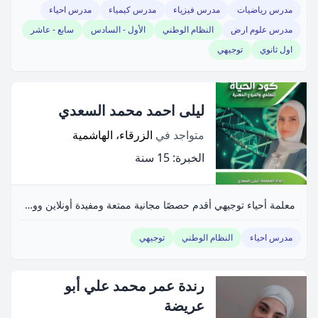
مدرس رياضيات
مدرس فيزياء
مدرس كيمياء
مدرس احياء
مدرس علوم ارض
النظام الوطني
الأول - السادس
سابع - عاشر
اول ثانوي
توجيهي
ليلى احمد محمد السعدي
متواجد في
الزرقاء، الهاشمية
الخبرة: 15 سنة
معلمة أحياء توجيهي أقدم حصصًا مجانية ممتعة ومفيدة أونلاين ووجاهيًا.
مدرس احياء
النظام الوطني
توجيهي
رندة عمر محمد علي أبو
عريضة