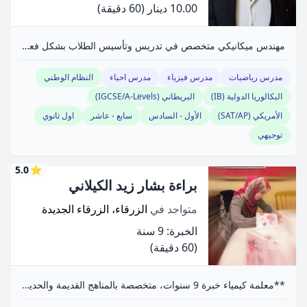
10.00 دينار
(60 دقيقة)
مهندس ميكانيكي متخصص في تدريس وتأسيس الطلاب بشكل فعال.
مدرس رياضيات
مدرس فيزياء
مدرس احياء
النظام الوطني
البكالوريا الدولية (IB)
البريطاني (IGCSE/A-Levels)
الأمريكي (SAT/AP)
الأول - السادس
سابع - عاشر
اول ثانوي
توجيهي
5.0
⭐
براءة بشار زيد الكيلاني
متواجد في
الزرقاء، الزرقاء الجديدة
الخبرة: 9 سنة
(60 دقيقة)
**معلمة كيمياء خبرة 9 سنوات، متخصصة بالمناهج القديمة والحديثة.**