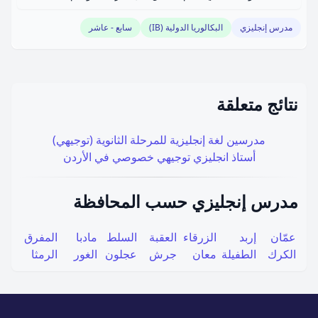
مدرس إنجليزي
البكالوريا الدولية (IB)
سابع - عاشر
نتائج متعلقة
مدرسين لغة إنجليزية للمرحلة الثانوية (توجيهي)
أستاذ انجليزي توجيهي خصوصي في الأردن
مدرس إنجليزي حسب المحافظة
عمّان
إربد
الزرقاء
العقبة
السلط
مادبا
المفرق
الكرك
الطفيلة
معان
جرش
عجلون
الغور
الرمثا