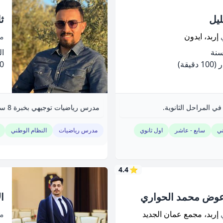
يل
ث
ي
إربد، ايدون
م
الخ
(100 دقيقة)
.00
 المراحل الثانوية.
مدرس رياضيات توجيهي بخبرة 8 سنوات في التعليم الأساسي والثانوي.
ني
سابع - عاشر
اول ثانوي
مدرس رياضيات
النظام الوطني
4.4
⭐
وض محمد الحواري
ا
ي
إربد، مجمع عمان الجديد
م