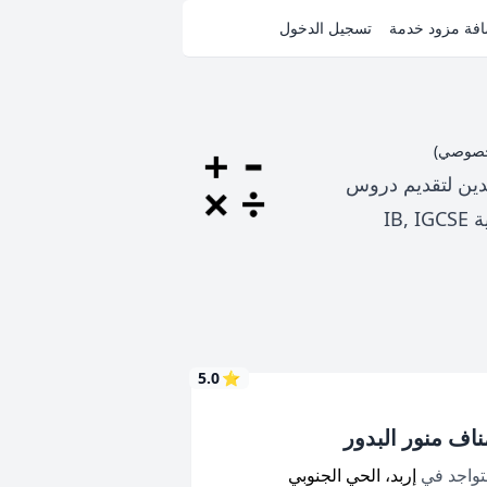
فة مزود خدمة
تسجيل الدخول
دين لتقديم دروس
خصوصية للطلاب بشكل دوري، للبرنامج الوطني الأساسي والتوجيهي (الثانوية العامة) والبرامج العالمية IB, IGCSE
5.0
⭐
ناف منور البدور
تواجد في
إربد، الحي الجنوبي