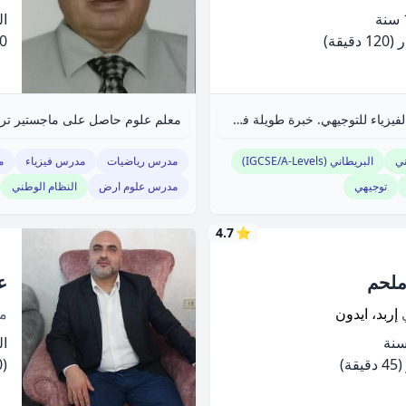
الخ
(120 دقيقة)
.00
مهندس كهربائي مختص بتدريس الرياضيات والفيزياء للتوجيهي. خبرة طويلة في تعزيز التفكير التحليلي ومعالجة نقاط الضعف.
ني
البريطاني (IGCSE/A-Levels)
مدرس رياضيات
مدرس فيزياء
م
توجيهي
مدرس علوم ارض
النظام الوطني
4.7
⭐
 ملحم
ع
ي
إربد، ايدون
م
الخ
(45 دقيقة)
(60 دقيقة)