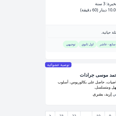
برة: 3 سنة
10 دينار
(60 دقيقة)
ة حياتية.
سابع - عاشر
اول ثانوي
توجيهي
توصية عشوائية
حمد موسى جرادات
ضيات، حاصل على بكالوريوس، أسلوب
ل ومتسلسل.
في
إربد، بشرى
23
22
...
10
9