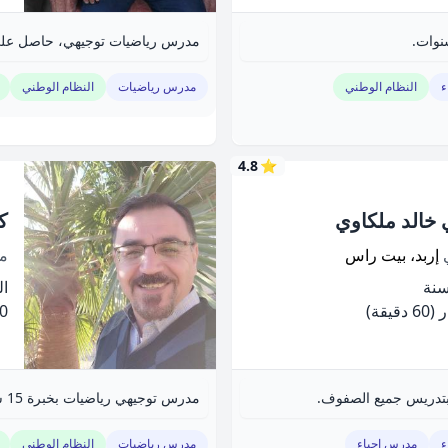
نوات.
مدرس رياضيات توجيهي، حاصل على 
ء
النظام الوطني
مدرس رياضيات
النظام الوطني
4.8
⭐
 خالد ملكاوي
ك
ي
إربد، بيت راس
م
الخ
(60 دقيقة)
.00
بتدريس جميع الصفوف.
مدرس توجيهي رياضيات بخبرة 15 سنة، متخصص بالفرع الادبي بدرجه خاصه.
ء
مدرس احياء
مدرس رياضيات
النظام الوطني