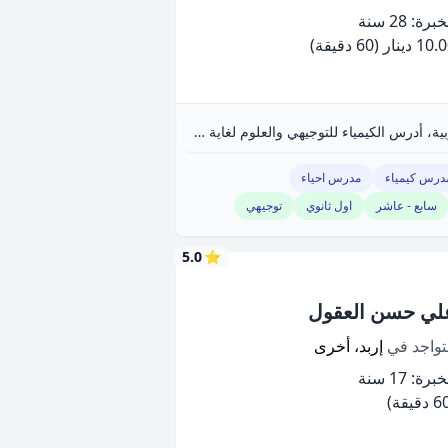
برة: 28 سنة
10 دينار
(60 دقيقة)
معلم علوم حاصل على ماجستير تربية، أدرس الكيمياء للتوجيهي والعلوم لغاية الصف العاشر.
درس كيمياء
مدرس احياء
سابع - عاشر
اول ثانوي
توجيهي
5.0
⭐
لي حسن العقول
تواجد في
إربد، أخرى
برة: 17 سنة