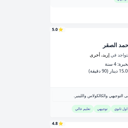
5.0
⭐
حمد الصقر
تواجد في
إربد، أخرى
برة: 4 سنة
15 دينار
(90 دقيقة)
لتوجيهي والكالكولاس واللينير.
اول ثانوي
توجيهي
تعليم عالي
4.8
⭐