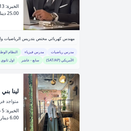
الخبرة: 13 سنة
25.00 دينار
مدرس رياضيات
مدرس فيزياء
النظام الوط
الأمريكي (SAT/AP)
سابع - عاشر
اول ثانوي
لينا بني
متواجد ف
الخبرة: 5 سنة
6.00 دينار