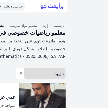
تدريس وتعليم
الرئيسية
إربد
معلمو مواد مدرسية
معل
معلمو رياضيات خصوصي في إ
هذه القائمة تحتوي على النخبة من م
thematics - 0580, 0606), SAT/AP.
اختر المحافظة
إزالة الخيارات
عدي عزم
متواجد ف