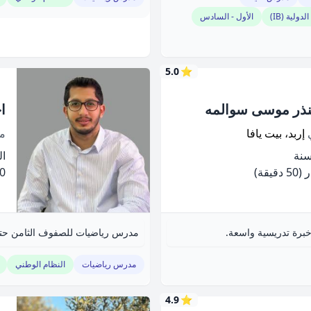
لدولية (IB)
الأول - السادس
5.0
⭐
ذر موسى سوالمه
ا
ي
إربد، بيت يافا
م
الخ
(50 دقيقة)
.00
برة تدريسية واسعة.
مدرس رياضيات للصفوف الثامن حتى ا
مدرس رياضيات
النظام الوطني
4.9
⭐