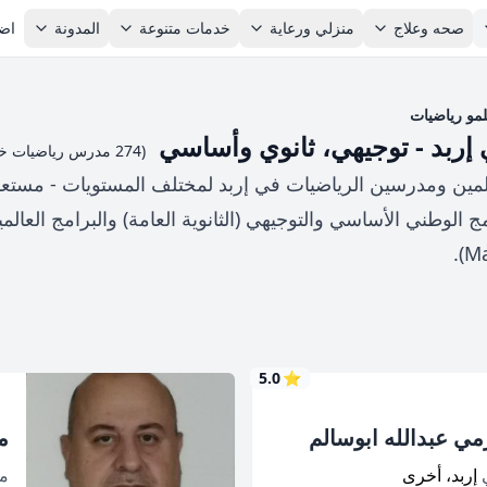
صحه وعلاج
منزلي ورعاية
خدمات متنوعة
المدونة
اضا
مو رياضيات
ربد - توجيهي، ثانوي وأساسي
(274 مدرس رياضيات خصوصي)
علمين ومدرسين الرياضيات في إربد لمختلف المستويات - مستع
(Ma
5.0
⭐
ي عبدالله ابوسالم
م
ي
إربد، أخرى
م