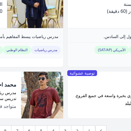
الخ
(60 دقيقة)
.00
أول إلى السادس.
مدرس رياضيات يبسط المفاهيم بأمثل
الأمريكي (SAT/AP)
مدرس رياضيات
النظام الوطني
توصية عشوائية
محمد ا
مدرس ريا
ي بخبرة واسعة في جميع الفروع.
تدريس سه
بلد
متواجد 
8
7
6
5
4
3
2
1