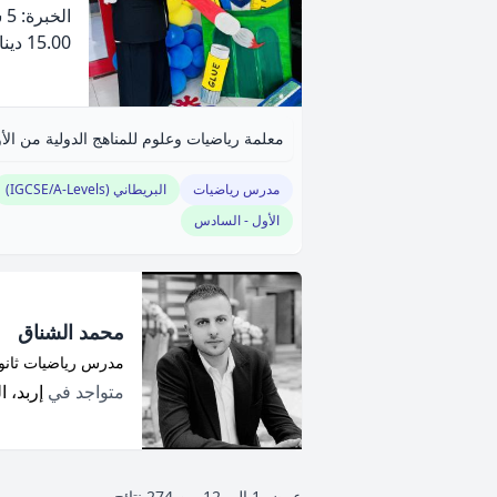
الخبرة: 5 سنة
15.00 دينار
معلمة رياضيات وعلوم للمناهج الدولية من ال
مدرس رياضيات
البريطاني (IGCSE/A-Levels)
الأول - السادس
محمد الشناق
مدرس رياضيات ثانو
متواجد في
إربد، ال
عرض
1
إلى
12
من
274
نتائج