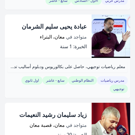
مدرس عربي
الأول - السادس
سابع - عاشر
عبادة يحيى سليم الشرمان
متواجد في
معان، البتراء
الخبرة: 1 سنة
معلم رياضيات توجيهي، حاصل على بكالوريوس ودبلوم أساليب تدريس.
مدرس رياضيات
النظام الوطني
سابع - عاشر
اول ثانوي
توجيهي
زياد سليمان رشيد النعيمات
متواجد في
معان، قصبة معان
الخبرة: 20 سنة