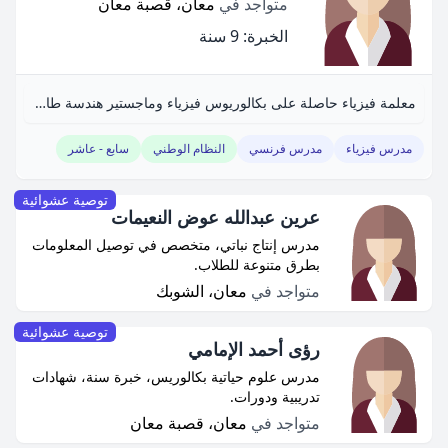
متواجد في
معان، قصبة معان
الخبرة: 9 سنة
معلمة فيزياء حاصلة على بكالوريوس فيزياء وماجستير هندسة طاقة متجددة. خبرة 9 سنوات في التدريس الخصوصي والإضافي. أدرّس الرياضيات والفيزياء لجميع المراحل.
مدرس فيزياء
مدرس فرنسي
النظام الوطني
سابع - عاشر
توصية عشوائية
عرين عبدالله عوض النعيمات
مدرس إنتاج نباتي، متخصص في توصيل المعلومات
بطرق متنوعة للطلاب.
متواجد في
معان، الشوبك
توصية عشوائية
رؤى أحمد الإمامي
مدرس علوم حياتية بكالوريس، خبرة سنة، شهادات
تدريبية ودورات.
متواجد في
معان، قصبة معان