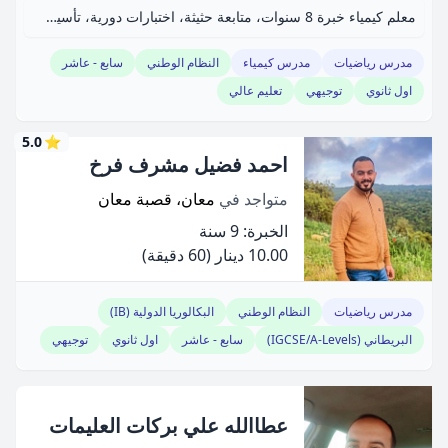
معلم كيمياء خبرة 8 سنوات، متابعة حثيثة، اختبارات دورية، تأسيس ممتع وعصري.
مدرس رياضيات
مدرس كيمياء
النظام الوطني
سابع - عاشر
اول ثانوي
توجيهي
تعليم عالي
5.0
⭐
احمد فضيل مشرف فرخ
متواجد في
معان، قصبة معان
الخبرة: 9 سنة
10.00 دينار
(60 دقيقة)
مدرس رياضيات
النظام الوطني
البكالوريا الدولية (IB)
البريطاني (IGCSE/A-Levels)
سابع - عاشر
اول ثانوي
توجيهي
عطاالله علي بركات العليمات