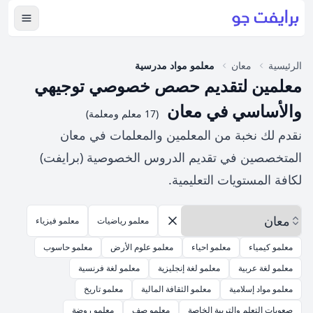
عرض ال
الرئيسية
معان
معلمو مواد مدرسية
معلمين لتقديم حصص خصوصي توجيهي
والأساسي في معان
(17 معلم ومعلمة)
نقدم لك نخبة من المعلمين والمعلمات في معان
المتخصصين في تقديم الدروس الخصوصية (برايفت)
لكافة المستويات التعليمية.
اختر المحافظة
معلمو رياضيات
معلمو فيزياء
إزالة الخيارات
معلمو كيمياء
معلمو احياء
معلمو علوم الأرض
معلمو حاسوب
معلمو لغة عربية
معلمو لغة إنجليزية
معلمو لغة فرنسية
معلمو مواد إسلامية
معلمو الثقافة المالية
معلمو تاريخ
صعوبات التعلم والتربية الخاصة
معلمو صف
معلمو روضة