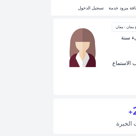
فة مزود خدمة
تسجيل الدخول
معان - معان
ء سنة
 الاستماع
+
ت
الخبرة