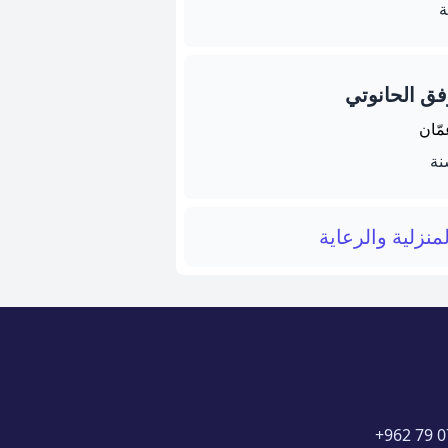
ق الحانوتي
مّان
منزلية والرعاية
+962 79 0