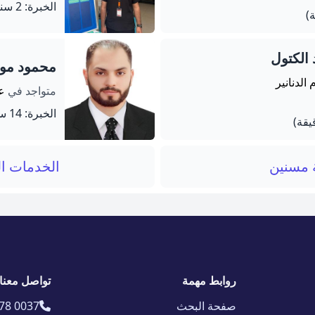
الخبرة: 2 سنة
 الكتول
محمود موف
 الدنانير
متواجد في
ع
الخبرة: 14 سنة
ة مسنين
الخدمات ال
روابط مهمة
تواصل معنا
صفحة البحث
78 0037