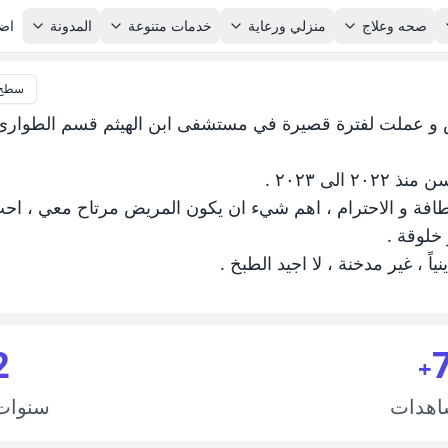
صحه وعلاج
منزلي ورعاية
خدمات متنوعة
المدونة
اضا
سطح 
 عملت لفترة قصيرة في مستشفى ابن الهيثم قسم الطوارى
الى ٢٠٢٣ .
فة و الاحترام ، اهم شيء ان يكون المريض مرتاح معي ، احب
 خلوقة .
اً ، غير مدخنة ، لا اجيد الطبخ .
2
+
اهدات
سنوا