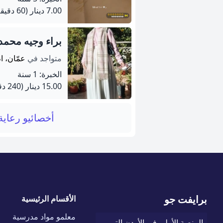
7.00 دينار
(60 دقيقة)
براء وجيه محمد
متواجد في
عمّان، ام
الخبرة: 1 سنة
15.00 دينار
(240 دقيقة)
أخصائيو رعاي
برايفت جو
الأقسام الرئيسية
معلمو مواد مدرسية
المنصة الأولى في الأردن التي