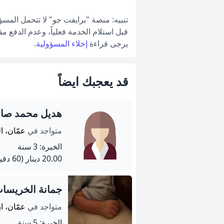
تنبيه: منصة "برايفت جو" لا تتحمل المس
قبل استلام الخدمة فعلياً، وعدم الدفع م
يرجى قراءة
إخلاء المسؤولية
.
قد يعجبك ايضاً
هديل محمد صال
متواجد في
عمّان، ا
الخبرة: 3 سنة
20.00 دينار
(60 دقيقة)
جمانة الخريسا
متواجد في
عمّان، ا
الخبرة: 5 سنة