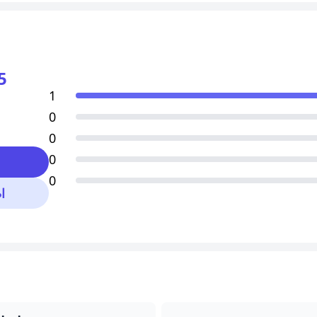
5
1
0
0
0
0
ا