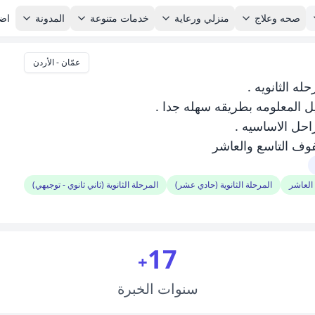
صحه وعلاج
منزلي ورعاية
خدمات متنوعة
المدونة
اضا
عمّان - الأردن
له الثانويه .
 المعلومه بطريقه سهله جدا .
احل الاساسيه .
فوف التاسع والعاشر
العاشر
المرحلة الثانوية (حادي عشر)
المرحلة الثانوية (ثاني ثانوي - توجيهي)
17
+
سنوات
الخبرة