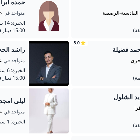
حمده ابرا
 القادسية-الرصيفة
متواجد في
عم
الخبرة: 14 سنة
15.00 دينار
(60 دق
5.0
⭐
حمد فضيلة
راشد الحجا
أخرى
متواجد في
عم
الخبرة: 6 سنة
15.00 دينار
(60 دق
يد الشلول
ليلى امجد
را
متواجد في
ع
الخبرة: 1 سنة