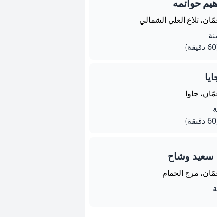
هيم حواتمه
ّان، تلاع العلي الشمالي
يقة)
يا
ّان، جاوا
يقة)
 سعيد وشاح
مّان، مرج الحمام