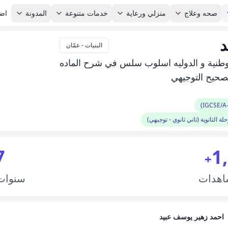
صحه وعلاج
منزلي ورعاية
خدمات متنوعة
المدونة
اضا
د
البنيات - عمّان
طنية و الدوليه اسلوب سلس في شرح الماده
تصحيح التوجيهي
لة الثانوية (ثاني ثانوي - توجيهي)
7
1
+
اهدات
سنوا
احمد زهير يوسف عبيد