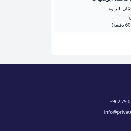
ّان، الربوة
يقة)
+962 79 0
info@privat