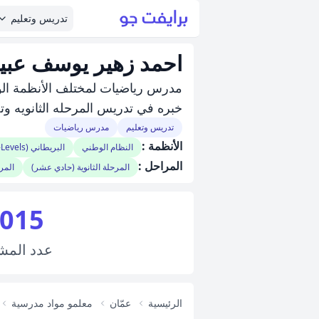
تدريس وتعليم
احمد زهير يوسف عبي
مدرس رياضيات لمختلف الأنظمة الو
خبره في تدريس المرحله الثانويه و
تدريس وتعليم
مدرس رياضيات
الأنظمة :
النظام الوطني
البريطاني (IGCSE/A-Levels)
المراحل :
المرحلة الثانوية (حادي عشر)
المرح
,015
عدد
المش
الرئيسية
عمّان
معلمو مواد مدرسية