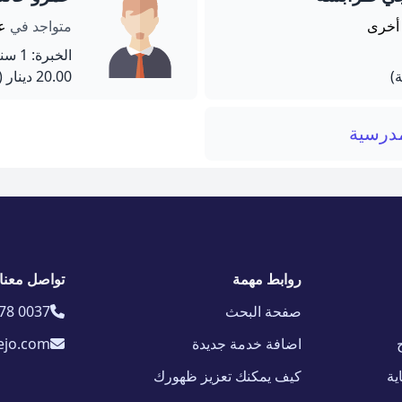
أخرى
متواجد في
عم
الخبرة: 1 سنة
20.00 دينار
(60 دق
مدرسية
روابط مهمة
تواصل معنا
صفحة البحث
78 0037
اضافة خدمة جديدة
ejo.com
ية
كيف يمكنك تعزيز ظهورك