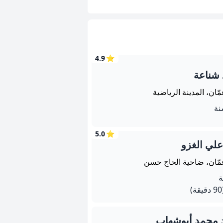
4.9
⭐
 شناعة
ّان، المدينة الرياضية
5.0
⭐
 علي الغزو
مّان، ضاحية الحاج حسن
يقة)
 محمد أبوشهاب