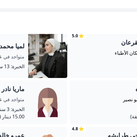
5.0
⭐
لقرعان
لميا محمد
كان الأطباء
متواجد في
عم
الخبرة: 13 سنة
ماريا نادر
بو نصير
متواجد في
ع
الخبرة: 3 سنة
15.00 دينار
(90 دق
4.8
⭐
جي طرابشه
عمرو خالد