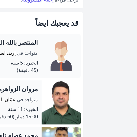
قد يعجبك ايضاً
المنتصر بالله ا
متواجد في
إربد، اس
الخبرة: 5 سنة
(45 دقيقة)
مروان الزواهره
متواجد في
عمّان، ا
الخبرة: 11 سنة
15.00 دينار
(60 دقيقة)
محمد عصام ثل