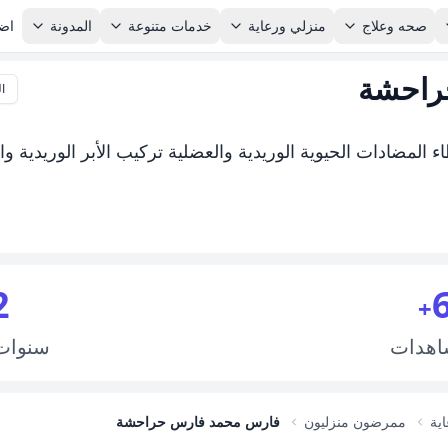
صحه وعلاج
منزلي ورعاية
خدمات متنوعة
المدونة
اضا
راحشة
ال
 المضادات الحيوية الوريدية والعضلية تركيب الأبر الوريدية وال
2
+
اهدات
سنوا
اية
ممرضون منزليون
فارس محمد فارس حراحشة