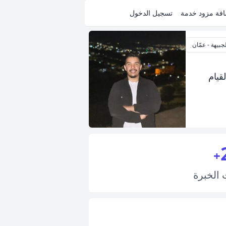
فة مزود خدمة
تسجيل الدخول
جبيهة - عمّان
قيام
+
ت
الخبرة