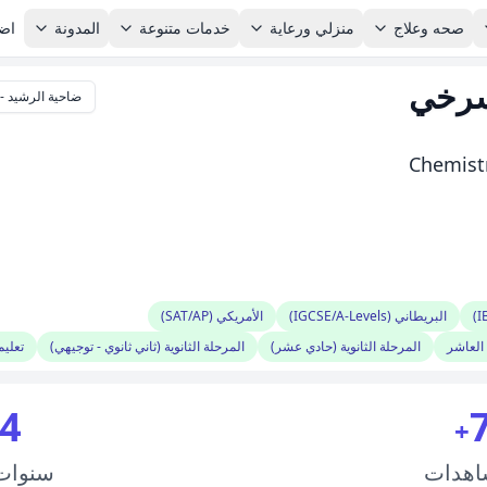
صحه وعلاج
منزلي ورعاية
خدمات متنوعة
المدونة
اضا
سرخي
ضاحية الرشيد - 
Chemistr
البريطاني (IGCSE/A-Levels)
الأمريكي (SAT/AP)
العاشر
المرحلة الثانوية (حادي عشر)
المرحلة الثانوية (ثاني ثانوي - توجيهي)
تعليم
4
+
اهدات
سنوا