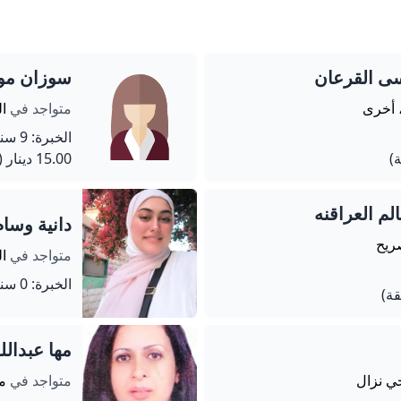
ى القرعان
سوزان مو
 أخرى
متواجد في
ال
الخبرة: 9 سنة
15.00 دينار
(60 دق
م العراقنه
دانية وسام
صريح
متواجد في
ال
الخبرة: 0 سنة
مها عبدالل
ي نزال
متواجد في
ما