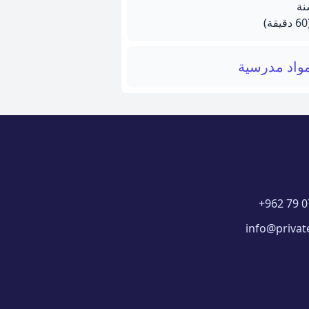
يقة)
واد مدرسية
+962 79 0
info@privat