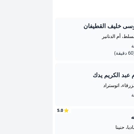
سى خليف القطيفان
سلط، أم الدنانير
يقة)
 عبد الكريم يدك
زرقاء، اتوستراد
5.0
⭐
ه
دبا، حنينا