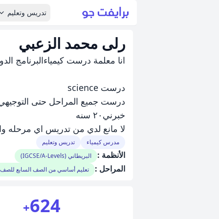
تدريس وتعليم
رلى محمد الزعبي
انا معلمة درست كيمياءالبرنامج الد
درست science
درست جميع المراحل حتى التوجيهي
خبرني٢٠ سنه
لا مانع لدي من تدريس اي مرحله وا
مدرس كيمياء
تدريس وتعليم
الأنظمة :
البريطاني (IGCSE/A-Levels)
المراحل :
تعليم أساسي من الصف السابع للصف 
624
+