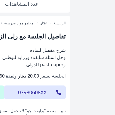
عدد
المشاهدات
الرئيسية
عمّان
معلمو مواد مدرسية
تفاصيل الجلسة مع رلى الز
شرح مفصل للماده
وخل اسئلة سابقه/ وزرايه للوطني
وpast oaper للدولي
الجلسة بسعر
20.00 دينار
ولمدة
60 دقيقة
07980608XX
تنبيه: منصة "برايفت جو" لا تتحمل المس