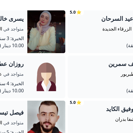
5.0
⭐
عيد السرحان
يسرى خالد
 الزرقاء الجديدة
متواجد في
ال
الخبرة: 3 سنة
10.00 دينار
(60 دق
يف سمرين
روزان عط
بربور
متواجد في
عم
الخبرة: 4 سنة
10.00 دينار
(60 دق
5.0
⭐
فيق الكايد
فيصل تيسي
فا بدران
متواجد في
ال
الخبرة: 5 سنة