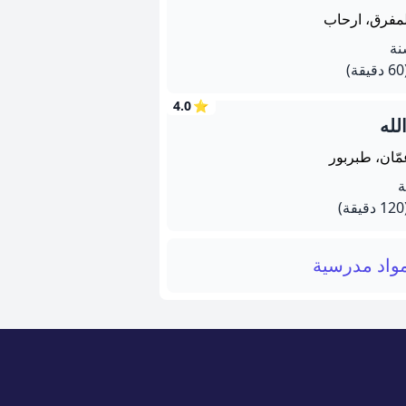
لمفرق، ارحاب
يقة)
4.0
⭐
لله
مّان، طبربور
يقة)
واد مدرسية