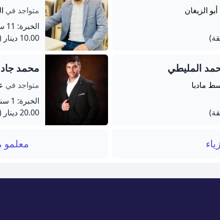
أبو الزيغان
متواجد في
ا
الخبرة: 11 سنة
10.00 دينار
(60 دق
مد المليطي
محمد جادا
سط مادبا
متواجد في
ع
الخبرة: 1 سنة
20.00 دينار
(120 دق
ياء
معلمو م