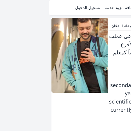
فة مزود خدمة
تسجيل الدخول
 علندا - عمّان
صناعي عملت
أفرع
 physics 1 و calculas1 واعمل حالياً كمعلم
secondar
ye
scientifi
currentl