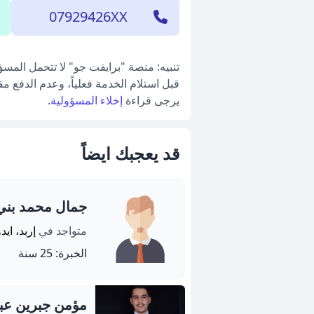
07929426XX
تنبيه: منصة "برايفت جو" لا تتحمل المس
قبل استلام الخدمة فعلياً، وعدم الدفع م
يرجى قراءة
إخلاء المسؤولية
.
قد يعجبك ايضاً
جمال محمد بن
متواجد في
إربد، ايد
الخبرة: 25 سنة
مؤمن جبرين عبد