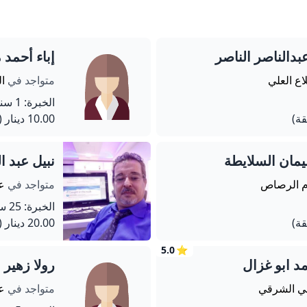
دالناصر الناصر
إباء أحمد
اع العلي
متواجد في
ال
الخبرة: 1 سنة
10.00 دينار
(60 دق
مان السلايطة
نبيل عبد 
ام الرصاص
متواجد في
عم
الخبرة: 25 سنة
20.00 دينار
(60 دق
5.0
⭐
 ابو غزال
رولا زهير
حي الشرقي
متواجد في
عم