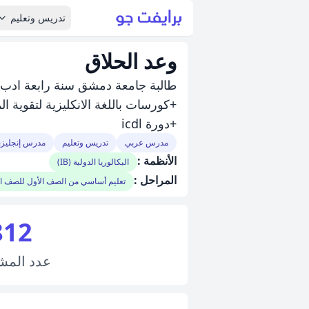
تدريس وتعليم
وعد الحلاق
طالبة جامعة دمشق سنة رابعة ادب عربي 8سنوات اعطاء دروس خصوصي 
+كورسات باللغة الانكليزية لتقوية ال
+دورة icdl
مدرس عربي
تدريس وتعليم
مدرس إنجليز
الأنظمة :
البكالوريا الدولية (IB)
المراحل :
تعليم أساسي من الصف الأول للصف 
812
عدد
المش