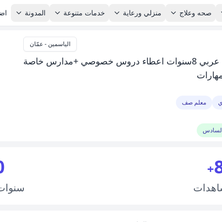
صحه وعلاج
منزلي ورعاية
خدمات متنوعة
المدونة
اضا
الياسمين - عمّان
+مدارس خاصة
مهارات
ي
معلم صف
السادس
0
+
اهدات
سنوا