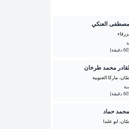
 مصطفى العنكي
زرقاء
يقة)
القادر محمد طرخان
ّان، ماركا الجنوبية
يقة)
 محمد حماد
ّان، ابو علندا