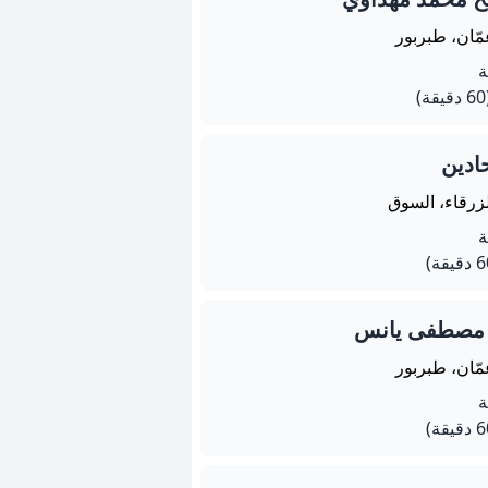
مّان، طبربور
يقة)
ادين
لزرقاء، السوق
د مصطفى يانس
مّان، طبربور