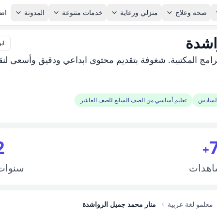
صحه وعلاج
منزلي ورعاية
خدمات متنوعة
المدونة
اضا
اشدة
ابو
برامج المكتبية. شغوفة بتقديم محتوى ابداعي ودقيق وأسعى لن
السادس
تعليم أساسي من الصف السابع للصف العاشر
2
+
اهدات
سنوا
معلمو لغة عربية
منار محمد جميل الرواشدة