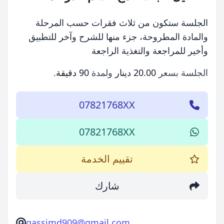
الجلسة ستكون من ثلاث فقرات حسب المرحلة
والمادة المطروحة، جزء منها للشرح وآخر للتطبيق
وأخير للمراجعة والتغذية الراجعة
الجلسة بسعر
20.00 دينار
ولمدة
90 دقيقة
.
07821768XX
07821768XX
تقييم الخدمة
شارك
qassimd909@gmail.com