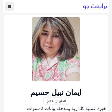
عرض ال
ايمان نبيل حسيم
الجاردنز - عمّان
خبرة عملية كادارية ومدخله بيانات ٤ سنوات