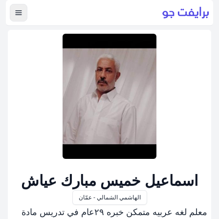
عرض ال
اسماعيل خميس مبارك عياش
الهاشمي الشمالي - عمّان
معلم لغه عربيه متمكن خبره ٢٩عام في تدريس مادة