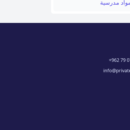
واد مدرسية
+962 79 0
info@privat