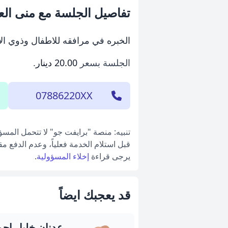
تفاصيل الجلسة مع منى الع
الخبره في مرافقه للاطفال وذوي ال
الجلسة بسعر
20.00 دينار
.
07886220XX
تنبيه: منصة "برايفت جو" لا تتحمل المس
قبل استلام الخدمة فعلياً، وعدم الدفع م
يرجى قراءة
إخلاء المسؤولية
.
قد يعجبك ايضاً
عدنان خليل احم