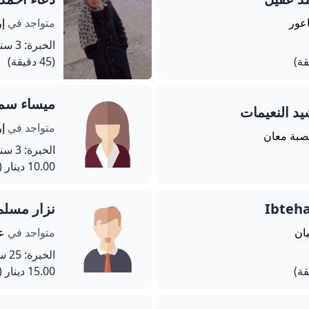
اعور
متواجد في
إ
الخبرة: 3 سنة
(45 دقيقة)
ميساء سم
يد النعيمات
متواجد في
إر
صبة معان
الخبرة: 3 سنة
10.00 دينار
(60 دق
Ibteh
نزار مسلم
بان
متواجد في
عم
الخبرة: 25 سنة
15.00 دينار
(60 دق