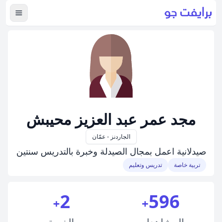
عرض ال
مجد عمر عبد العزيز محيبش
الجاردنز - عمّان
صيدلانية اعمل بمجال الصيدلة وخبرة بالتدريس سنتين
تربية خاصة
تدريس وتعليم
2
596
+
+