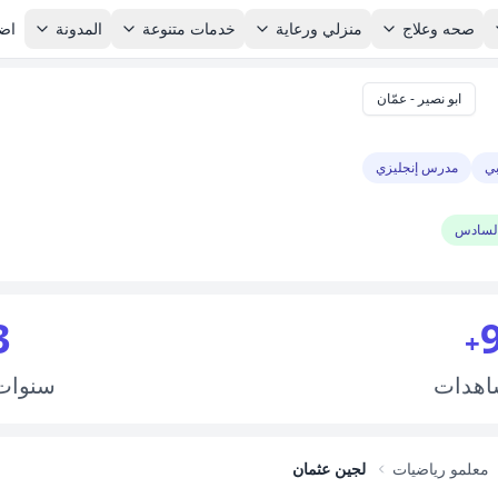
صحه وعلاج
منزلي ورعاية
خدمات متنوعة
المدونة
اضا
ابو نصير - عمّان
ي
مدرس إنجليزي
السادس
3
+
اهدات
سنوا
معلمو رياضيات
لجين عثمان