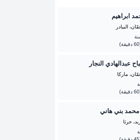
 ابراهيم
ّان، البيادر
يقة)
ح عبدالهادي النجار
ّان، ماركا
يقة)
محمد بني هاني
بد، حرثا
يقة)