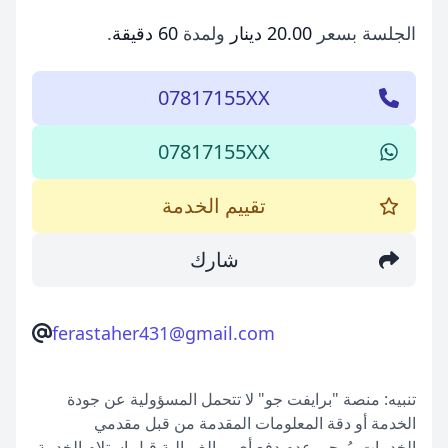
الجلسة بسعر
20.00 دينار
ولمدة
60 دقيقة
.
07817155XX
07817155XX
تقييم الخدمة
شارك
ferastaher431@gmail.com
تنبيه: منصة "برايفت جو" لا تتحمل المسؤولية عن جودة
الخدمة أو دقة المعلومات المقدمة من قبل مقدمي
الخدمات. يُرجى عدم دفع أي مبالغ مالية قبل استلام الخدمة