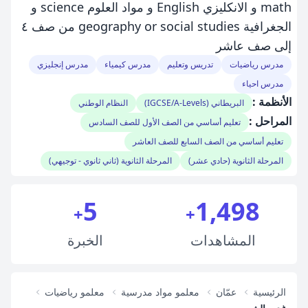
math و الانكليزي English و مواد العلوم science و
الجغرافية geography or social studies من صف ٤
إلى صف عاشر
مدرس رياضيات
تدريس وتعليم
مدرس كيمياء
مدرس إنجليزي
مدرس احياء
الأنظمة :
البريطاني (IGCSE/A-Levels)
النظام الوطني
المراحل :
تعليم أساسي من الصف الأول للصف السادس
تعليم أساسي من الصف السابع للصف العاشر
المرحلة الثانوية (حادي عشر)
المرحلة الثانوية (ثاني ثانوي - توجيهي)
5
1,498
+
+
المشاهدات
الخبرة
الرئيسية
عمّان
معلمو مواد مدرسية
معلمو رياضيات