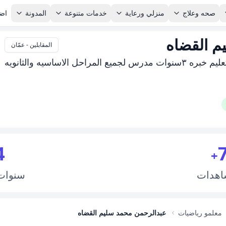
صحه وعلاج
منزلي ورعاية
خدمات متنوعة
المدونة
اضا
م القضاه
المقابلين - عمّان
ل الاساسيه والثانويه
4
+
اهدات
سنوا
معلمو رياضيات
عبدالرحمن محمد سليم القضاه