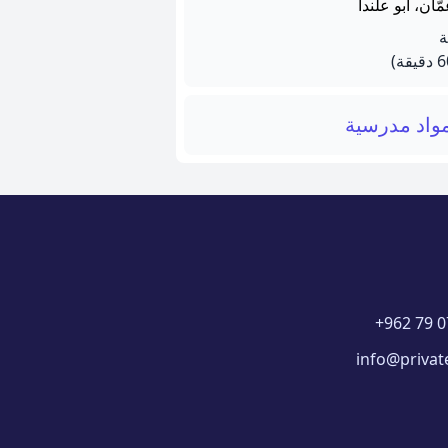
ّان، ابو علندا
واد مدرسية
+962 79 0
info@privat