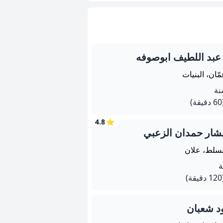
عبد اللطيف ابوصوفه
ّان، البنيات
يقة)
4.8
⭐
شار حمدان الزعبي
لسلط، علان
يقة)
ود شعبان