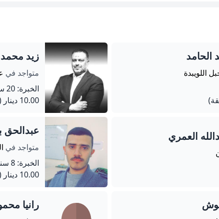
 الحامد
زيد محمد 
بل اللويبدة
متواجد في
عم
الخبرة: 20 سنة
10.00 دينار
(60 دق
عبدالحق ب
لله العمري
متواجد في
ا
ن
الخبرة: 8 سنة
10.00 دينار
(120 دق
عوش
رانيا محم