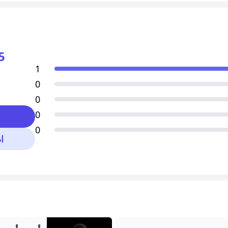
5
1
0
0
0
0
ا