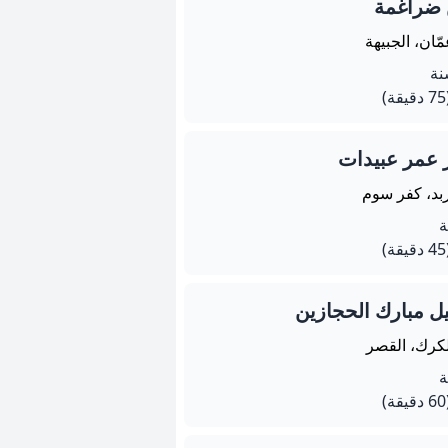
 ضراغمة
ّان، الجبيهة
يقة)
 عمر عبيدات
ربد، كفر سوم
يقة)
 مبارك الحجازين
لكرك، القصر
يقة)