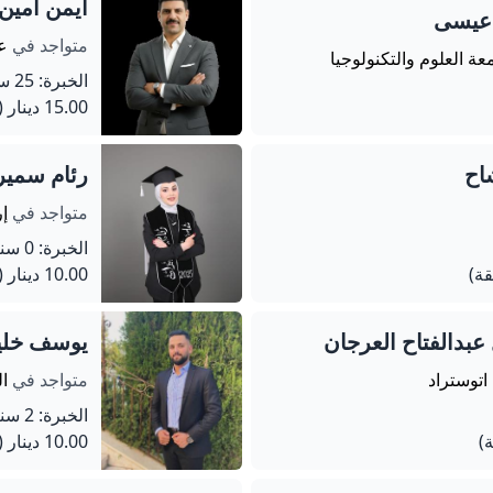
أيمن أمين
 عيسى
متواجد في
عم
معة العلوم والتكنولوجيا
الخبرة: 25 سنة
15.00 دينار
(75 دق
اح
رئام سمير
متواجد في
إ
الخبرة: 0 سنة
10.00 دينار
(45 دق
عبدالفتاح العرجان
يوسف خليل
 اتوستراد
متواجد في
ا
الخبرة: 2 سنة
10.00 دينار
(60 دق