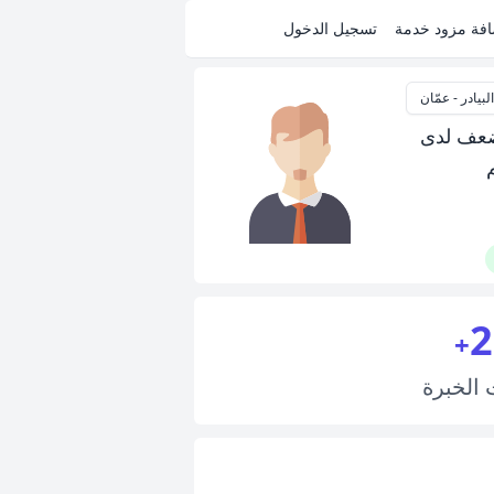
فة مزود خدمة
تسجيل الدخول
البيادر - عمّان
لضعف لدى
2
+
ت
الخبرة