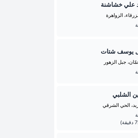
د علي خشاشنة
زرقاء، الزواهرة
ل يوسف شتات
ّان، جبل الزهور
ن الشلبي
ربد، الحي الشرقي