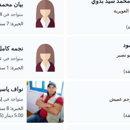
محمد سيد بدوي
بيان محم
الغويرية
متواجد في
ال
الخبرة: 7 سنة
ود
نجمه كام
بو نصير
متواجد في
عم
الخبرة: 1 سنة
نواف ياسي
رجم عميش
متواجد في
إ
الخبرة: 8 سنة
5.00 دينار
(75 دقيقة)