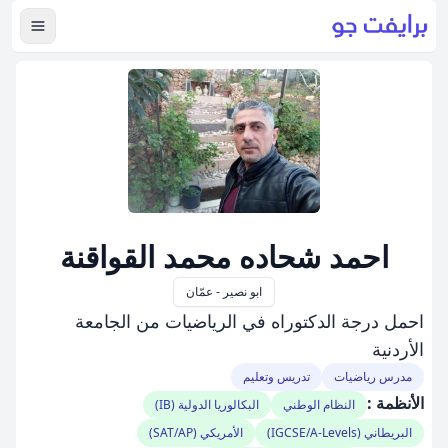
عرض ال
احمد شحاده محمد القواقنة
ابو نصير - عمّان
احمل درجة الدكتوراه في الرياضيات من الجامعة
الأردنية
مدرس رياضيات
تدريس وتعليم
الأنظمة :
النظام الوطني
البكالوريا الدولية (IB)
البريطاني (IGCSE/A-Levels)
الأمريكي (SAT/AP)