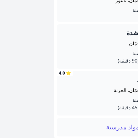
ّان، ناعور
شدة
مّان
يقة)
4.0
⭐
ّان، الخزنة
يقة)
واد مدرسية