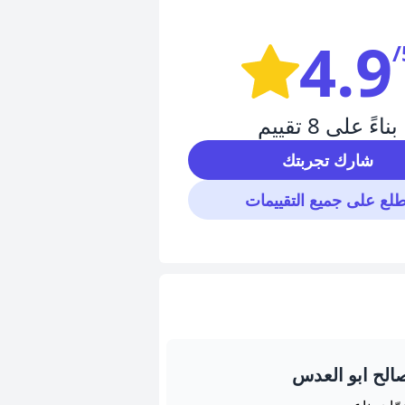
4.9
/
بناءً على 8 تقييم
شارك تجربتك
طلع على جميع التقييمات
الح ابو العدس