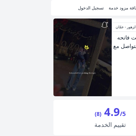
فة مزود خدمة
تسجيل الدخول
لزهور - عمّان
 عندي شهاده مساعده طبيب اسنان من كليه القدس and English كنت فاتحه
م والتواصل مع
4.9
/5
(8)
تقييم
الخدمة