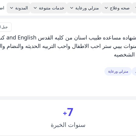
صحه وعلاج
منزلي ورعاية
خدمات متنوعة
المدونة
اضا
جبل ا
عمري ٢٨ سكان جبل الزهور
انه في منزلي ومجال خبرتي ٧سنوات بيبي ستر احب الاطفال واحب التربيه الحديثه والنضا
ه الشخصيه
منزلي ورعاية
7
+
سنوات
الخبرة