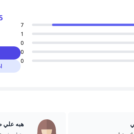
5
7
1
0
0
0
ا
ي
هبه علي ص