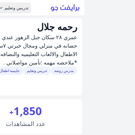
تدريس وتعليم
رحمه جلال
حض
الاطفال والالعاب التعليميه والنضاف
*ملاحضه مهمه :تأمين مواصلاتي .
مدرس روضة
تدريس وتعليم
جليسة اطفال
1,850
+
عدد
المشاهدات