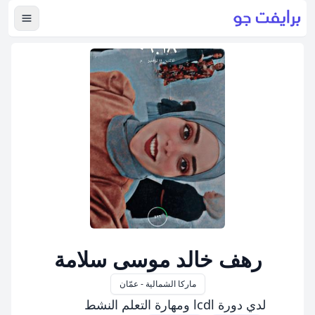
عرض ال
رهف خالد موسى سلامة
ماركا الشمالية - عمّان
لدي دورة lcdl ومهارة التعلم النشط