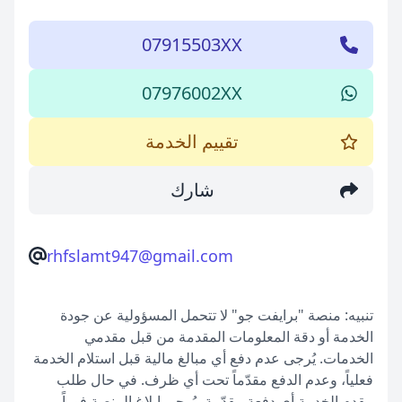
07915503XX
07976002XX
تقييم الخدمة
شارك
rhfslamt947@gmail.com
تنبيه: منصة "برايفت جو" لا تتحمل المسؤولية عن جودة
الخدمة أو دقة المعلومات المقدمة من قبل مقدمي
الخدمات. يُرجى عدم دفع أي مبالغ مالية قبل استلام الخدمة
فعلياً، وعدم الدفع مقدّماً تحت أي ظرف. في حال طلب
مقدم الخدمة أي دفعة مقدّمة، يُرجى إبلاغ المنصة فوراً.