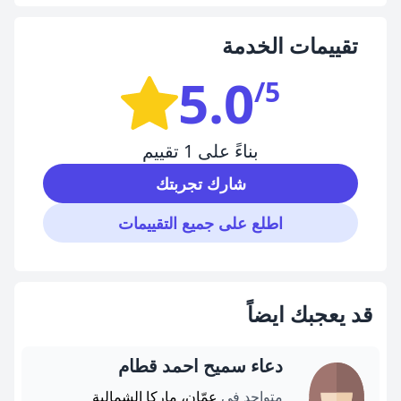
تقييمات الخدمة
5.0
/5
بناءً على 1 تقييم
شارك تجربتك
اطلع على جميع التقييمات
قد يعجبك ايضاً
دعاء سميح احمد قطام
متواجد في
عمّان، ماركا الشمالية