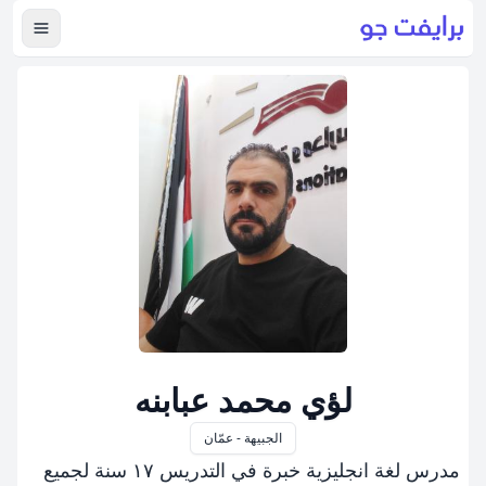
عرض ال
لؤي محمد عبابنه
الجبيهة - عمّان
مدرس لغة انجليزية خبرة في التدريس ١٧ سنة لجميع