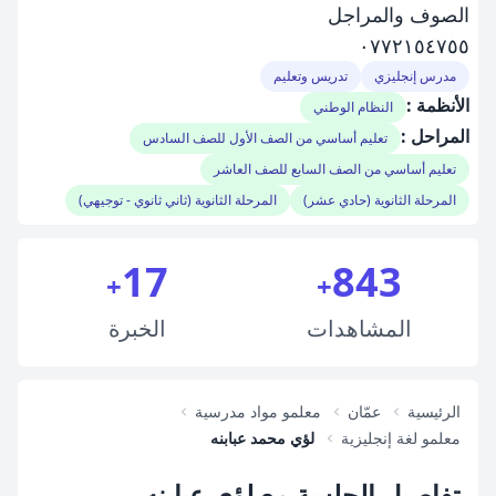
الصوف والمراجل
٠٧٧٢١٥٤٧٥٥
مدرس إنجليزي
تدريس وتعليم
الأنظمة :
النظام الوطني
المراحل :
تعليم أساسي من الصف الأول للصف السادس
تعليم أساسي من الصف السابع للصف العاشر
المرحلة الثانوية (حادي عشر)
المرحلة الثانوية (ثاني ثانوي - توجيهي)
17
843
+
+
المشاهدات
الخبرة
الرئيسية
عمّان
معلمو مواد مدرسية
معلمو لغة إنجليزية
لؤي محمد عبابنه
تفاصيل الجلسة مع لؤي عبابنه