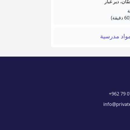
ّان، دير غبار
يقة)
واد مدرسية
+962 79 0
info@privat