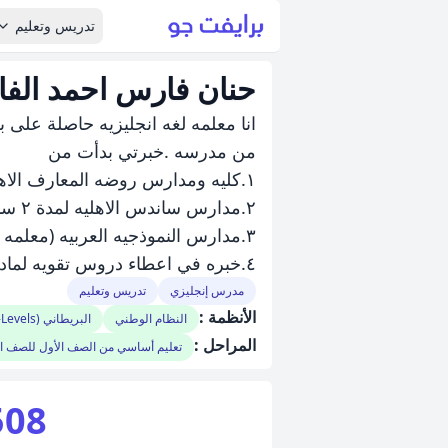
تدريس وتعليم
حنان فارس احمد الف
انا معلمه لغه انجليزيه حاصلة على ب
من مدرسه .خبرتي بدأت من
١.كليه ومدارس روضه المعارف الاهليه للصفوف ١-٣ لمده ١٠ سنوات .
٢.مدارس ساندس الاهليه لمدة ٢ سنتين
٣.مدارس النموذجيه العربيه (معلمه لغه إنجليزيه ،Science teacher للصف الاول والثاني)
٤.خبره في اعطاء دروس تقويه لماده science و Math
مدرس إنجليزي
تدريس وتعليم
الأنظمة :
النظام الوطني
البريطاني (IGCSE/A-Levels)
المراحل :
تعليم أساسي من الصف الأول للصف 
508