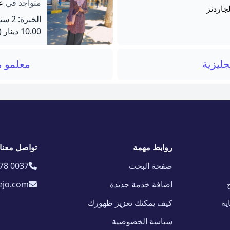
متواجد في
عم
لجاردنز
الخبرة: 2 سنة
10.00 دينار
(60 دق
جليزية
معلمو م
روابط مهمة
تواصل معنا
صفحة البحث
78 0037
اضافة خدمة جديدة
ejo.com
ية
كيف يمكنك تعزيز ظهورك
سياسة الخصوصية