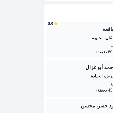
5.0
⭐
اقعه
ّان، الجبيهة
يقة)
حمد أبو غزال
رش، الحدادة
يقة)
ود حسن محسن