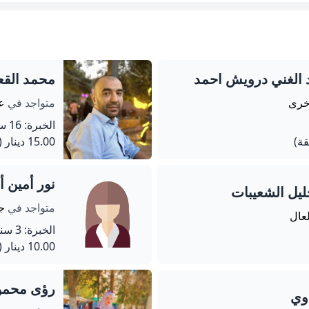
 الغني درويش احمد
محمد القع
أخرى
متواجد في
عم
الخبرة: 16 سنة
15.00 دينار
(60 دق
نور أمين أ
يل الشعيبات
متواجد في
ج
لعال
الخبرة: 3 سنة
10.00 دينار
(45 دق
رؤى محم
اوي