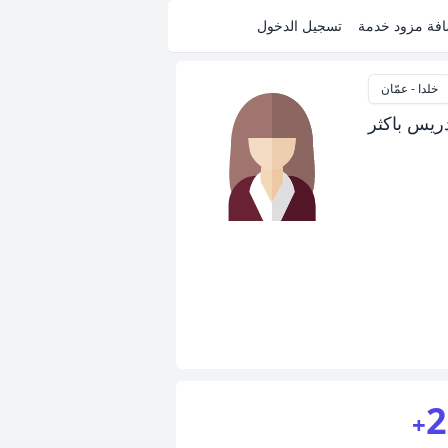
فة مزود خدمة
تسجيل الدخول
خلدا - عمّان
دريس باكثر
2
+