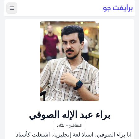
عرض ال
براء عبد الإله الصوفي
المقابلين - عمّان
انا براء الصوفي، استاذ لغة إنجليزية. اشتغلت كأستاذ