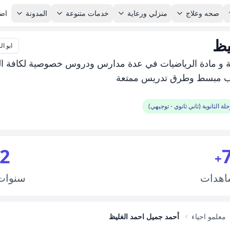
صحه وعلاج
منزلي ورعاية
خدمات متنوعة
المدونة
اضا
يظ
ابو ا
تية و مادة الرياضيات في عدة مدارس ودروس خصوصية لكافة ا
سلوب مبسط وطرق تدريس ممتعة
لة الثانوية (ثاني ثانوي - توجيهي)
2
+
اهدات
سنوا
معلمو احياء
أحمد جميل احمد الغليظ