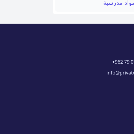
واد مدرسية
+962 79 0
info@privat