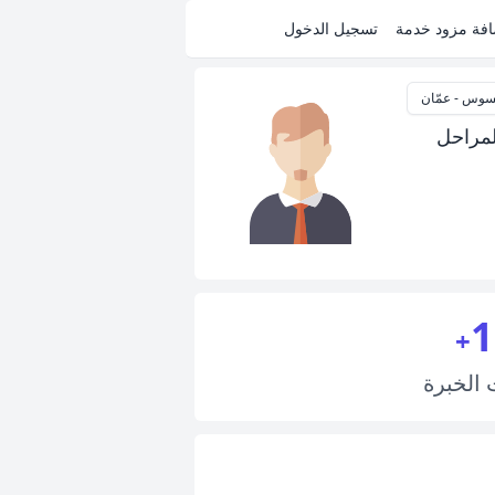
فة مزود خدمة
تسجيل الدخول
لسوس - عمّان
لمراحل
1
+
ت
الخبرة