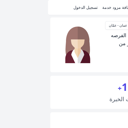
فة مزود خدمة
تسجيل الدخول
عمان - عمّان
 الفرصه
 من
1
+
ت
الخبرة