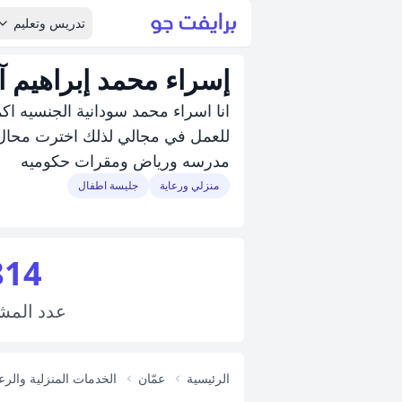
تدريس وتعليم
إسراء محمد إبراهيم آ
انا اسراء محمد سودانية الجنسيه ا
للعمل في مجالي لذلك اخترت محال
مدرسه ورياض ومقرات حكوميه
منزلي ورعاية
جليسة اطفال
814
عدد
المش
الرئيسية
عمّان
الخدمات المنزلية والرع