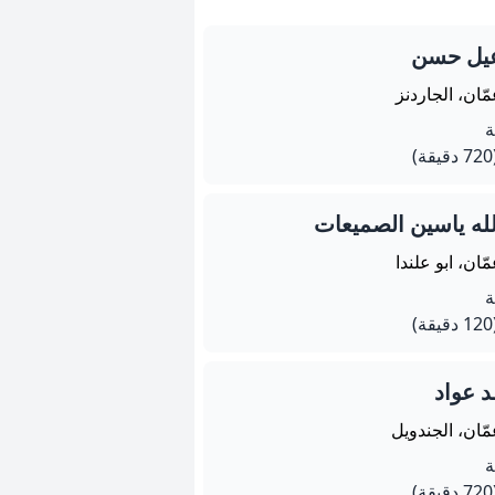
عيل حسن
ّان، الجاردنز
يقة)
لله ياسين الصميعات
ّان، ابو علندا
يقة)
 عواد
ّان، الجندويل
يقة)