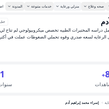
صحه وعلاج
منزلي ورعاية
خدمات متنوعة
المدونة
اضا
دم
جبل 
كمل دراسه المختبرات الطبيه تخصص ميكروبيولوجي لم تتاح لي
 الرعايه لسعه صدري وقوه تحملي الضغوطات عملت في أكثر
1
+
اهدات
سنوا
اية
إسراء محمد إبراهيم آدم