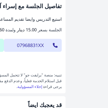
تفاصيل الجلسة مع إسراء آ
استيع التدريس وايضا تقديم المساعد
الجلسة بسعر
15.00 دينار
ولمدة
360 دق
07968831XX
تنبيه: منصة "برايفت جو" لا تتحمل المس
قبل استلام الخدمة فعلياً، وعدم الدفع م
يرجى قراءة
إخلاء المسؤولية
.
قد يعجبك ايضاً