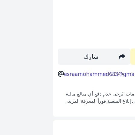
شارك
esraamohammed683@gmai
ات. يُرجى عدم دفع أي مبالغ مالية
بلاغ المنصة فوراً. لمعرفة المزيد،