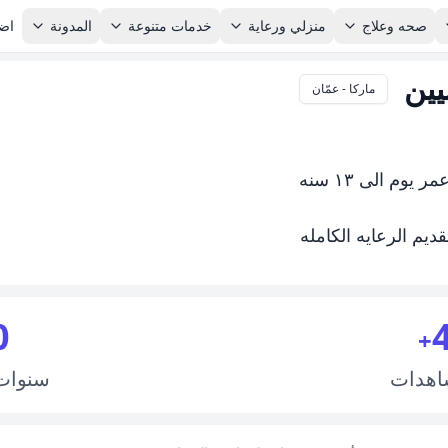
صحه وعلاج
منزلي ورعاية
خدمات متنوعة
المدونة
اضا
يين
ماركا - عمّان
م الى ١٣ سنه
ديم الرعايه الكامله
0
+
اهدات
سنوا