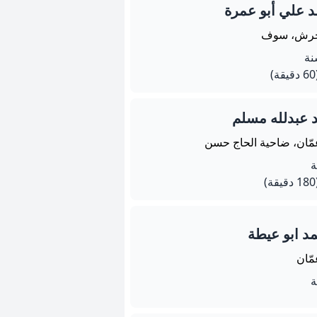
 علي أبو عمرة
رش، سوف
يقة)
 عبدلله مسلم
مّان، ضاحية الحاج حسن
يقة)
د ابو عيطة
مّان