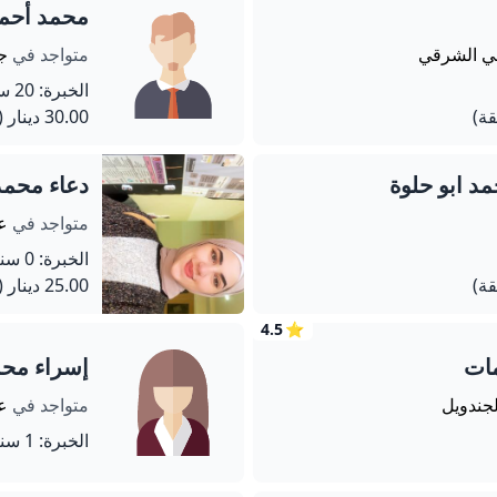
محمد أحمد
حي الشرقي
متواجد في
ج
الخبرة: 20 سنة
30.00 دينار
(60 دق
د ابو حلوة
دعاء محمد
متواجد في
ع
الخبرة: 0 سنة
25.00 دينار
(180 دق
4.5
⭐
مات
إسراء محم
لجندويل
متواجد في
ع
الخبرة: 1 سنة