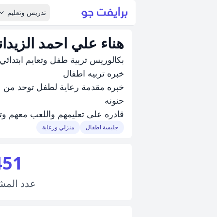
تدريس وتعليم
هناء علي احمد الزيدان
بكالوريس تربية طفل وتعايم ابتدائي
خبره تربيه اطفال
خبره مقدمة رعاية لطفل توحد من عمر يو
حنونه
قادره على تعليمهم واللعب معهم وتق
جليسة اطفال
منزلي ورعاية
451
عدد
المش