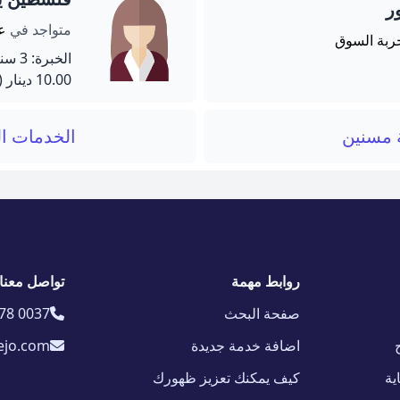
ر
متواجد في
ع
خربة السوق
الخبرة: 3 سنة
10.00 دينار
(60 دق
ة مسنين
الخدمات ال
روابط مهمة
تواصل معنا
صفحة البحث
78 0037
اضافة خدمة جديدة
ejo.com
ية
كيف يمكنك تعزيز ظهورك