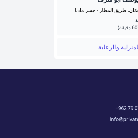
مّان، طريق المطار - جسر مادبا
يقة)
منزلية والرعاية
+962 79 0
info@privat