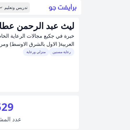
تدريس وتعليم
ليث عبد الرحمن عطا 
خبرة في جكيع مجالات الرعاية الخاص
العربية( الاول بالشرق الاوسط) وم
رعاية مسنين
منزلي ورعاية
529
عدد
المش