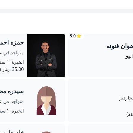
5.0
⭐
حمزه احمد 
ان فنونه
متواجد في
عم
ابوق
الخبرة: 1 سنة
35.00 دينار
(720 دق
سيدره محم
لجاردنز
متواجد في
عم
الخبرة: 1 سنة
فلسطين ي