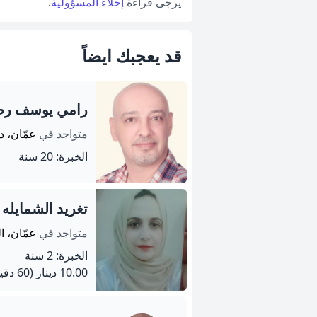
يرجى قراءة
إخلاء المسؤولية
.
قد يعجبك ايضاً
رامي يوسف رضو
متواجد في
عمّان، د
الخبرة: 20 سنة
تغريد الشمايله
متواجد في
عمّان، ا
الخبرة: 2 سنة
10.00 دينار
(60 دقيقة)