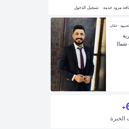
فة مزود خدمة
تسجيل الدخول
جبيهة - عمّان
ية
 شما)
+
ت
الخبرة