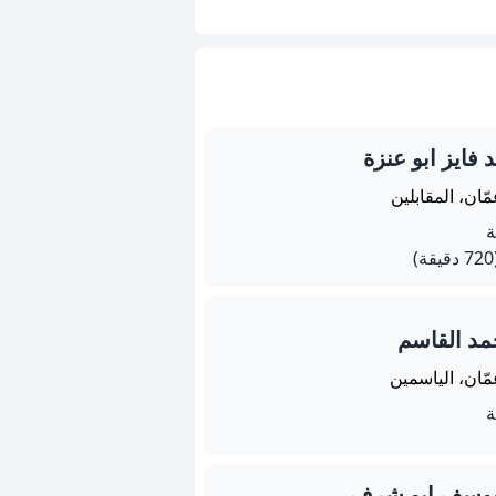
فايز ابو عنزة
ّان، المقابلين
يقة)
د القاسم
ّان، الياسمين
وسف ابو شرف