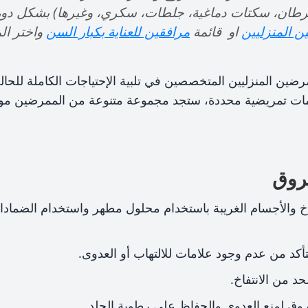
سرطان، سكتات دماغية، جلطات، سكري، وغيرها) بشكل دوري
ن المنزليين
او قائمة
مرافقين للعناية بكبار السن
واختر ال
رضين المنزليين المتخصصين في تلبية الإحتياجات الكاملة للحا
مات تمريضية محددة، ستجد مجموعة متنوعة من الممرضين م
حروق
خ والأجسام الغريبة باستخدام محلول مطهر واستخدام الضمادات
د من عدم وجود علامات للالتهاب أو العدوى.
حد من الانتفاخ.
ق لمنع العدوى والحفاظ على رطوبة الجلد.