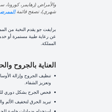
والأمراض (زهايمر، كورونا، 
شهري)، تصفح قائمة
الممرضي
برايفت جو يقدم النخبة من المم
عن رعاية طبية مستمرة أو خد
المملكة.
العناية بالجروح وال
تنظيف الجروح وإزالة الأوسا
وتعزيز الشفاء.
فحص الجرح بشكل دوري للتأك
تبريد الحرق لتخفيف الألم وال
استخدام ضمادات خاصة للحرو