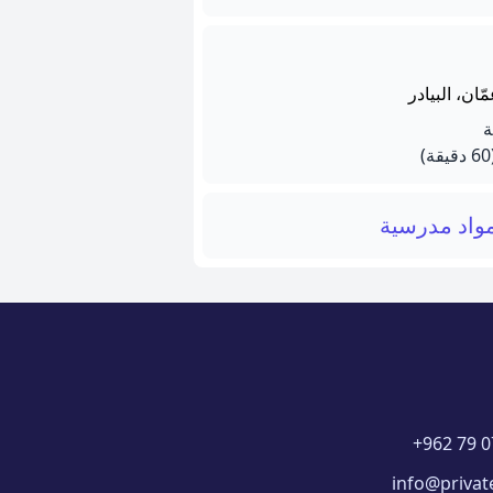
ّان، البيادر
يقة)
واد مدرسية
+962 79 0
info@privat