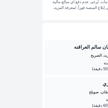
ات. يُرجى عدم دفع أي مبالغ مالية
بلاغ المنصة فوراً. لمعرفة المزيد،
ن سالم العراقنه
بد، الصريح
يقة)
ي
مّان، صويلح
يقة)