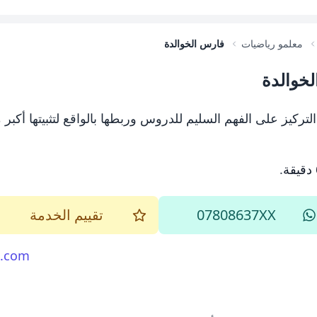
معلمو رياضيات
فارس الخوالدة
لخوالدة
تركيز على الفهم السليم للدروس وربطها بالواقع لتثبيتها أكبر 
.
07808637XX
تقييم الخدمة
l.com