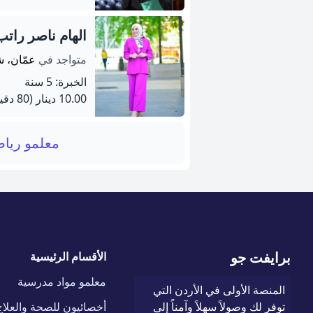
الهام ناصر راتب
متواجد في
عمّان، ش
الخبرة: 5 سنة
10.00 دينار
(80 دقيقة)
معلمو ريا
برايفت جو
الأقسام الرئيسية
معلمو مواد مدرسية
المنصة الأولى في الأردن التي
توفر لك وصولاً سهلاً وآمناً إلى
أخصائيون للصحة والعلاج