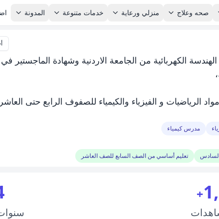
صحه وعلاج
منزلي ورعاية
خدمات متنوعة
المدونة
اضا
أ
هندسة الكهربائية من الجامعة الاردنية وشهادة الماجستير في
،
ي تدريس مواد الرياضيات و الفيزياء والكيمياء للصفوف الرابع حتى العا
اء
مدرس كيمياء
السادس
تعليم أساسي من الصف السابع للصف العاشر
4
1
+
اهدات
سنوا