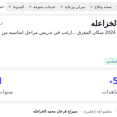
صحه وعلاج
منزلي ورعاية
خدمات متنوعة
المدونة
اضا
لخزاعله
ار
تخصص ترجمه انجليزي سنة التخرج 2024 سكان المفرق ...ارغب في تدريس مراحل اساسيه من
السادس
1
+
اهدات
سنوا
معلمو لغة إنجليزية
سيراج فرحان محمد الخزاعله