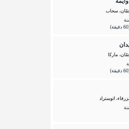
وايمة
مّان، سحاب
يقة)
دان
ّان، ماركا
يقة)
زرقاء، اتوستراد