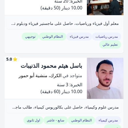
الخبرة: 20 سنة
10.00 دينار
(50 دقيقة)
معلم أول فيزياء ورياضيات، حاصل على ماجستير فيزياء ودبلوم تربية تكنولوجيا المعلومات.
مدرس رياضيات
مدرس فيزياء
النظام الوطني
توجيهي
تعليم عالي
5.0
⭐
باسل هيثم محمود الذنيبات
متواجد في
الكرك، منشية أبو حمور
الخبرة: 3 سنة
10.00 دينار
(60 دقيقة)
مدرس علوم وكيمياء، حاصل على بكالوريوس كيمياء، طالب ماجستير، خبرة ثلاث سنوات.
مدرس كيمياء
النظام الوطني
سابع - عاشر
اول ثانوي