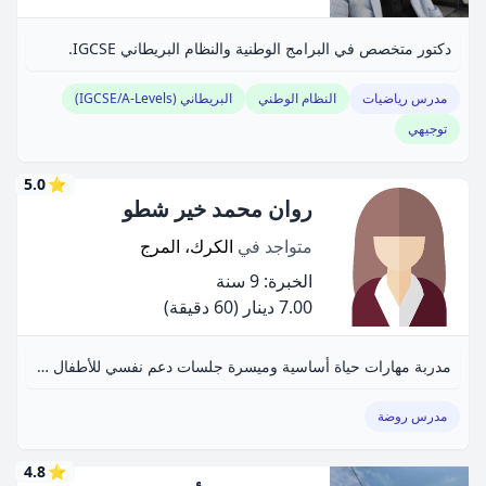
دكتور متخصص في البرامج الوطنية والنظام البريطاني IGCSE.
مدرس رياضيات
النظام الوطني
البريطاني (IGCSE/A-Levels)
توجيهي
5.0
⭐
روان محمد خير شطو
متواجد في
الكرك، المرج
الخبرة: 9 سنة
7.00 دينار
(60 دقيقة)
مدربة مهارات حياة أساسية وميسرة جلسات دعم نفسي للأطفال واليافعين.
مدرس روضة
4.8
⭐