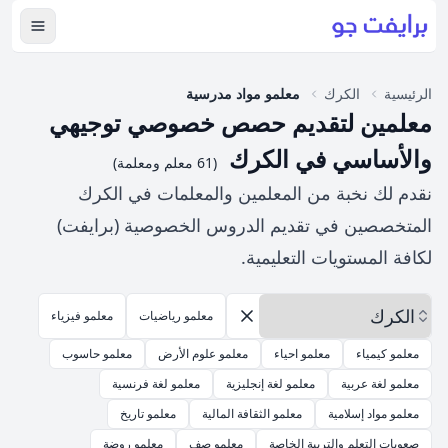
عرض ال
الرئيسية
الكرك
معلمو مواد مدرسية
معلمين لتقديم حصص خصوصي توجيهي
والأساسي في الكرك
(61 معلم ومعلمة)
نقدم لك نخبة من المعلمين والمعلمات في الكرك
المتخصصين في تقديم الدروس الخصوصية (برايفت)
لكافة المستويات التعليمية.
اختر المحافظة
معلمو رياضيات
معلمو فيزياء
إزالة الخيارات
معلمو كيمياء
معلمو احياء
معلمو علوم الأرض
معلمو حاسوب
معلمو لغة عربية
معلمو لغة إنجليزية
معلمو لغة فرنسية
معلمو مواد إسلامية
معلمو الثقافة المالية
معلمو تاريخ
صعوبات التعلم والتربية الخاصة
معلمو صف
معلمو روضة