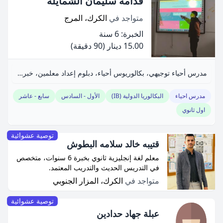
قدامه سليمان الشمايلة
متواجد في
الكرك، المرج
الخبرة: 6 سنة
15.00 دينار
(90 دقيقة)
مدرس أحياء توجيهي، بكالوريوس أحياء، دبلوم إعداد معلمين، خبرة 6 سنوات.
مدرس احياء
البكالوريا الدولية (IB)
الأول - السادس
سابع - عاشر
اول ثانوي
توصية عشوائية
قتيبه خالد سلامه البطوش
معلم لغة إنجليزية ثانوي بخبرة 6 سنوات، متخصص
في التدريس الحديث والتدريب المعتمد.
متواجد في
الكرك، المزار الجنوبي
توصية عشوائية
عبلة جهاد حدادين