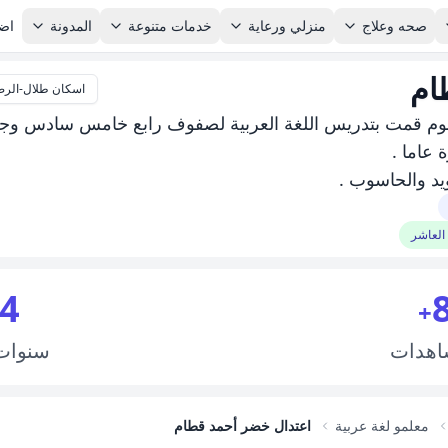
صحه وعلاج
منزلي ورعاية
خدمات متنوعة
المدونة
اضا
ام
اسكان طلال-الرصي
بلوم قمت بتدريس اللغة العربية لصفوف رابع خامس سادس وجمي
 عاما .
د والحاسوب .
العاشر
4
+
اهدات
سنوا
معلمو لغة عربية
اعتدال خضر أحمد قطام